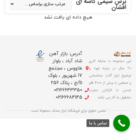
برس سیمی کاسه ای
افشان
هیچ داده ای یافت نشد
آدرس: بازار آهن
شاد آباد ، بلوار
این مجموعه با سابقه کاری
طاووس ، مجتمع
20 سال در زمینه تهیه و
17 شهریور ، بلوک
توضیح ابزار آلات ساختمانی
b/ج ، پلاک 256
و صنعتی با بیش از 4000 قلم
02166643350
جنس با کارکنان مجرب
02166684145
مشغول به کار می باشد
تمامی حقوق برای فروشگاه ابزار محک محفوظ است.
تماس با ما