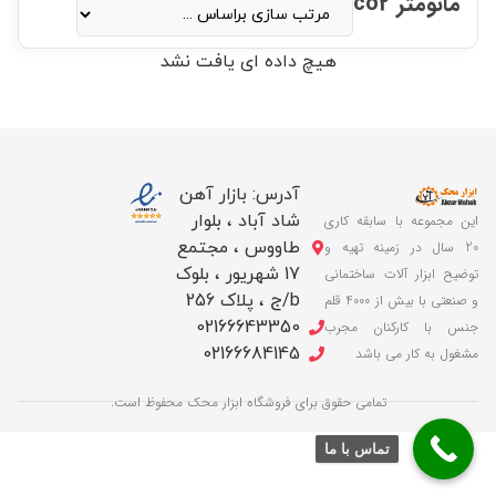
مانومتر co2
هیچ داده ای یافت نشد
آدرس: بازار آهن
شاد آباد ، بلوار
این مجموعه با سابقه کاری
طاووس ، مجتمع
20 سال در زمینه تهیه و
17 شهریور ، بلوک
توضیح ابزار آلات ساختمانی
b/ج ، پلاک 256
و صنعتی با بیش از 4000 قلم
02166643350
جنس با کارکنان مجرب
02166684145
مشغول به کار می باشد
تمامی حقوق برای فروشگاه ابزار محک محفوظ است.
تماس با ما