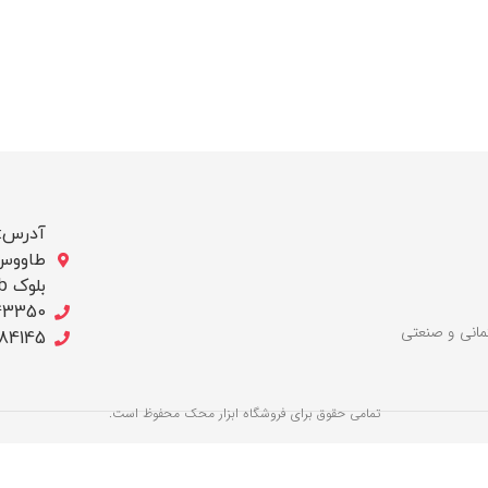
آدرس: ب
بلوک b/ج ، پلاک 256
43350
لات ساختمانی و صنعتی
684145
تمامی حقوق برای فروشگاه ابزار محک محفوظ است.