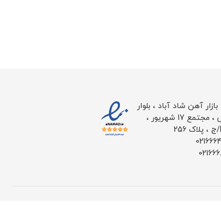
ازار آهن شاد آباد ، بلوار
طاووس ، مجتمع 17 شهریور ،
021666
02166