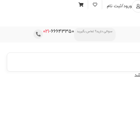
ورود/ثبت نام
021
-66643350
سوالی دارید؟ تماس بگیرید
شد