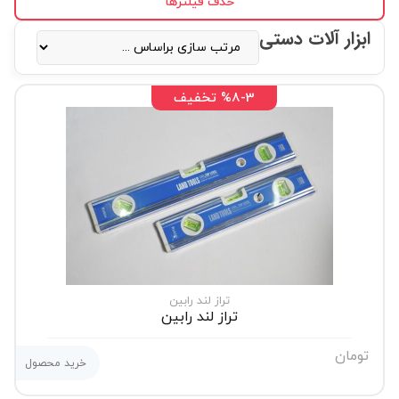
حذف فیلترها
ابزار آلات دستی
%8-3 تخفیف
تراز لند رابین
تراز لند رابین
تومان
خرید محصول