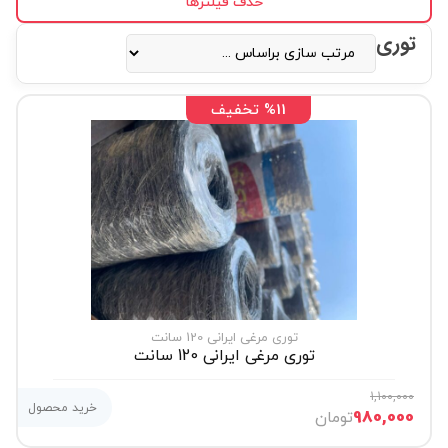
حذف فیلترها
توری
%11 تخفیف
توری مرغی ایرانی 120 سانت
توری مرغی ایرانی 120 سانت
1,100,000
خرید محصول
980,000
تومان