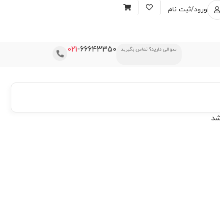
ورود/ثبت نام
021
-66643350
سوالی دارید؟ تماس بگیرید
شد