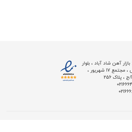
ازار آهن شاد آباد ، بلوار
طاووس ، مجتمع 17 شهریور ،
021666
02166