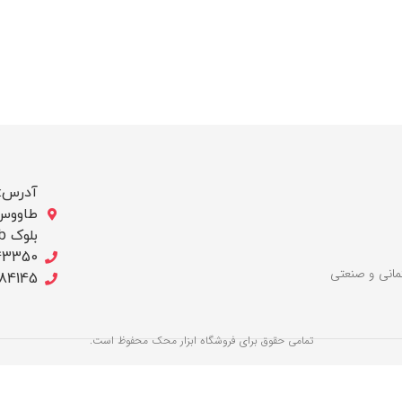
آدرس: ب
بلوک b/ج ، پلاک 256
43350
لات ساختمانی و صنعتی
684145
تمامی حقوق برای فروشگاه ابزار محک محفوظ است.