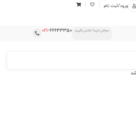
ورود/ثبت نام
021
-66643350
سوالی دارید؟ تماس بگیرید
شد