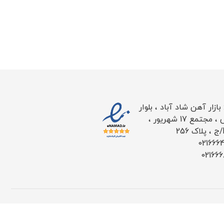
ازار آهن شاد آباد ، بلوار
طاووس ، مجتمع 17 شهریور ،
021666
02166