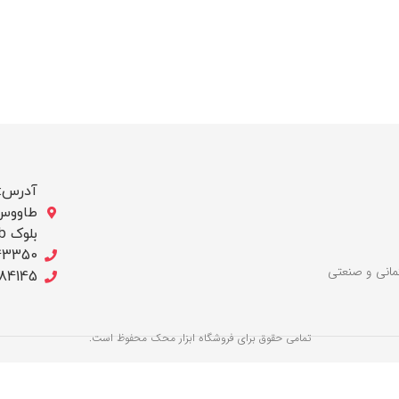
آدرس: ب
بلوک b/ج ، پلاک 256
43350
لات ساختمانی و صنعتی
684145
تمامی حقوق برای فروشگاه ابزار محک محفوظ است.