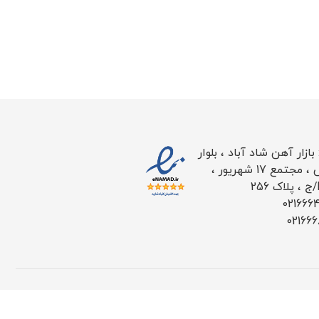
ازار آهن شاد آباد ، بلوار
طاووس ، مجتمع 17 شهریور ،
021666
02166