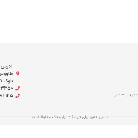
آدرس: ب
بلوک b/ج ، پلاک 256
43350
لات ساختمانی و صنعتی
684145
تمامی حقوق برای فروشگاه ابزار محک محفوظ است.