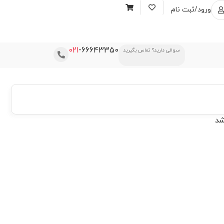
ورود/ثبت نام
021
-66643350
سوالی دارید؟ تماس بگیرید
شد