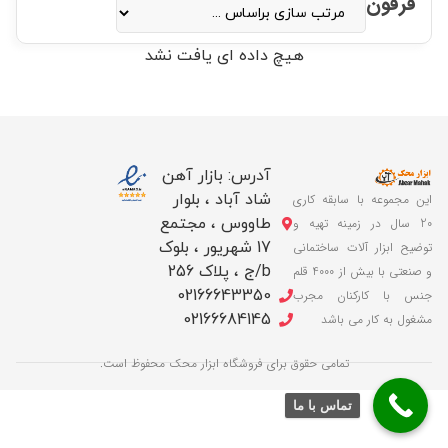
فرقون
هیچ داده ای یافت نشد
آدرس: بازار آهن
شاد آباد ، بلوار
این مجموعه با سابقه کاری
طاووس ، مجتمع
20 سال در زمینه تهیه و
17 شهریور ، بلوک
توضیح ابزار آلات ساختمانی
b/ج ، پلاک 256
و صنعتی با بیش از 4000 قلم
02166643350
جنس با کارکنان مجرب
02166684145
مشغول به کار می باشد
تمامی حقوق برای فروشگاه ابزار محک محفوظ است.
تماس با ما