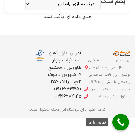
پشم سنگ
هیچ داده ای یافت نشد
آدرس: بازار آهن
شاد آباد ، بلوار
این مجموعه با سابقه کاری
طاووس ، مجتمع
20 سال در زمینه تهیه و
17 شهریور ، بلوک
توضیح ابزار آلات ساختمانی
b/ج ، پلاک 256
و صنعتی با بیش از 4000 قلم
02166643350
جنس با کارکنان مجرب
02166684145
مشغول به کار می باشد
تمامی حقوق برای فروشگاه ابزار محک محفوظ است.
تماس با ما