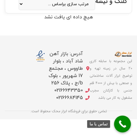
کلنگ و تیشه
هیچ داده ای یافت نشد
آدرس: بازار آهن
شاد آباد ، بلوار
این مجموعه با سابقه کاری
طاووس ، مجتمع
20 سال در زمینه تهیه و
17 شهریور ، بلوک
توضیح ابزار آلات ساختمانی
b/ج ، پلاک 256
و صنعتی با بیش از 4000 قلم
02166643350
جنس با کارکنان مجرب
02166684145
مشغول به کار می باشد
تمامی حقوق برای فروشگاه ابزار محک محفوظ است.
تماس با ما