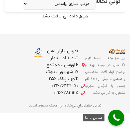
گونی نخاله
هیچ داده ای یافت نشد
آدرس: بازار آهن
شاد آباد ، بلوار
این مجموعه با سابقه کاری
طاووس ، مجتمع
20 سال در زمینه تهیه و
17 شهریور ، بلوک
توضیح ابزار آلات ساختمانی
b/ج ، پلاک 256
و صنعتی با بیش از 4000 قلم
02166643350
جنس با کارکنان مجرب
02166684145
مشغول به کار می باشد
تمامی حقوق برای فروشگاه ابزار محک محفوظ است.
تماس با ما