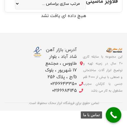
قلاویز ماشینی
هیچ داده ای یافت نشد
آدرس: بازار آهن
شاد آباد ، بلوار
این مجموعه با سابقه کاری
طاووس ، مجتمع
20 سال در زمینه تهیه و
17 شهریور ، بلوک
توضیح ابزار آلات ساختمانی
b/ج ، پلاک 256
و صنعتی با بیش از 4000 قلم
02166643350
جنس با کارکنان مجرب
02166684145
مشغول به کار می باشد
تمامی حقوق برای فروشگاه ابزار محک محفوظ است.
تماس با ما