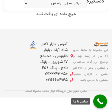
دستگیره
هیچ داده ای یافت نشد
آدرس: بازار آهن
شاد آباد ، بلوار
این مجموعه با سابقه کاری
طاووس ، مجتمع
20 سال در زمینه تهیه و
17 شهریور ، بلوک
توضیح ابزار آلات ساختمانی
b/ج ، پلاک 256
و صنعتی با بیش از 4000 قلم
02166643350
جنس با کارکنان مجرب
02166684145
مشغول به کار می باشد
تمامی حقوق برای فروشگاه ابزار محک محفوظ است.
تماس با ما