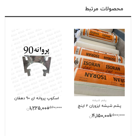
محصولات مرتبط
اسکوپ پروانه ای 90 دهقان
پشم شیشه
پشم شیشه ایزوران 2 اینچ
1,225,000
1,560,000
تومان
4,150,000
4,500,000
تومان