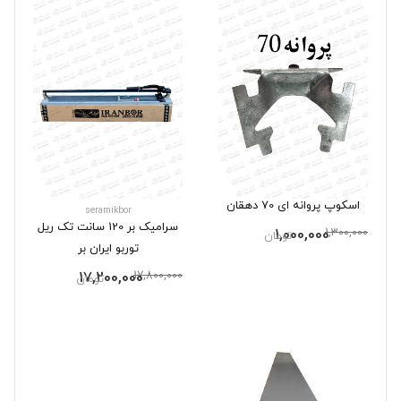
اسکوپ پروانه ای 70 دهقان
seramikbor
سرامیک بر 120 سانت تک ریل
1,000,000
1,300,000
تومان
توربو ایران بر
17,200,000
17,800,000
تومان