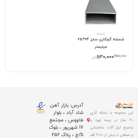
شمشه
شمشه گچکاری سایز 64*25
میلیمتر
630,000
650,000
تومان
آدرس: بازار آهن
شاد آباد ، بلوار
این مجموعه با سابقه کاری
طاووس ، مجتمع
20 سال در زمینه تهیه و
17 شهریور ، بلوک
توضیح ابزار آلات ساختمانی
b/ج ، پلاک 256
و صنعتی با بیش از 4000 قلم