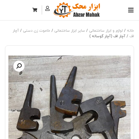
خانه
/
لوازم و ابزار ساختمانی
/
سایر ابزار ساختمانی
/
خاموت زن دستی
/
آچار
اف
/ آچار اف (آچار گوساله )