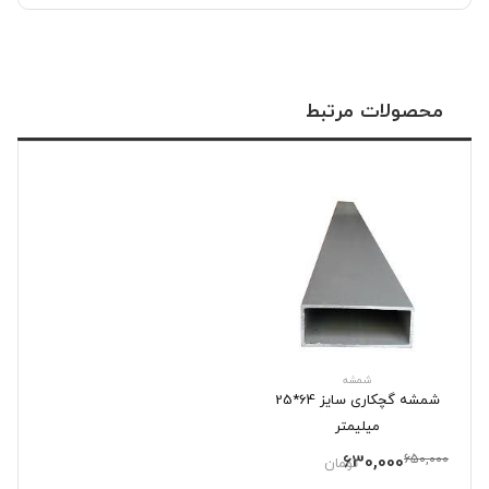
محصولات مرتبط
شمشه
شمشه گچکاری سایز 64*25
میلیمتر
630,000
650,000
تومان