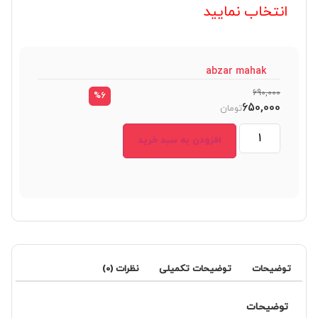
انتخاب نمایید
abzar mahak
690,000
%6
650,000
تومان
افزودن به سبد خرید
توضیحات
توضیحات تکمیلی
نظرات (0)
توضیحات