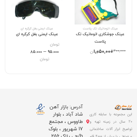
عینک اتوماتیک تک پلاست
عینک ایمنی بغل کرکره ای
عینک جوشکاری اتوماتیک تک
عینک ایمنی بغل کرکره ای
پلاست
تومان
–
1,050,000
1,200,000
تومان
95.000
85.000
تومان
آدرس: بازار آهن
شاد آباد ، بلوار
این مجموعه با سابقه کاری
طاووس ، مجتمع
20 سال در زمینه تهیه و
17 شهریور ، بلوک
توضیح ابزار آلات ساختمانی
b/ج ، پلاک 256
و صنعتی با بیش از 4000 قلم