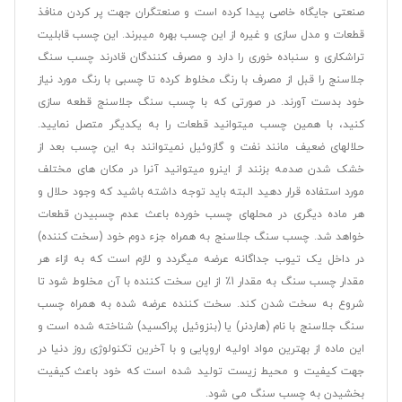
صنعتی جایگاه خاصی پیدا کرده است و صنعتگران جهت پر کردن منافذ
قطعات و مدل سازی و غیره از این چسب بهره میبرند. این چسب قابلیت
تراشکاری و سنباده خوری را دارد و مصرف کنندگان قادرند چسب سنگ
جلاسنج را قبل از مصرف با رنگ مخلوط کرده تا چسبی با رنگ مورد نیاز
خود بدست آورند. در صورتی که با چسب سنگ جلاسنج قطعه سازی
کنید، با همین چسب میتوانید قطعات را به یکدیگر متصل نمایید.
حلالهای ضعیف مانند نفت و گازوئیل نمیتوانند به این چسب بعد از
خشک شدن صدمه بزنند از اینرو میتوانید آنرا در مکان های مختلف
مورد استفاده قرار دهید البته باید توجه داشته باشید که وجود حلال و
هر ماده دیگری در محلهای چسب خورده باعث عدم چسبیدن قطعات
خواهد شد. چسب سنگ جلاسنج به همراه جزء دوم خود (سخت کننده)
در داخل یک تیوب جداگانه عرضه میگردد و لازم است که به ازاء هر
مقدار چسب سنگ به مقدار 1٪ از این سخت کننده با آن مخلوط شود تا
شروع به سخت شدن کند. سخت کننده عرضه شده به همراه چسب
سنگ جلاسنج با نام (هاردنر) یا (بنزوئیل پراکسید) شناخته شده است و
این ماده از بهترین مواد اولیه اروپایی و با آخرین تکنولوژی روز دنیا در
جهت کیفیت و محیط زیست تولید شده است که خود باعث کیفیت
بخشیدن به چسب سنگ می شود.