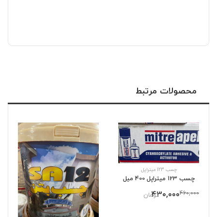
محصولات مرتبط
چسب 123 میتراپل
چسب 123 میتراپل 400 میل
430,000
460,000
تومان