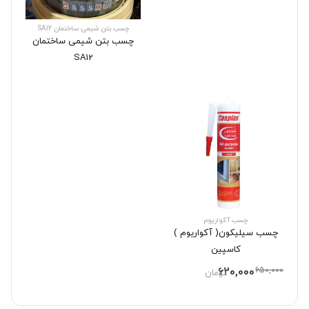
چسب بتن شیمی ساختمان SA12
چسب بتن شیمی ساختمان
SA12
چسب آکواریوم
چسب سیلیکون( آکواریوم )
کاسپین
620,000
650,000
تومان